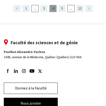
...
...
1
3
4
5
13
Page
Page
Page
Page
Page
Page
présentement
Page
Page
Page
2
6
3
5
affichée
Faculté des sciences et de génie
Pavillon Alexandre-Vachon
1045, avenue de la Médecine,
Québec (Québec) G1V 0A6
Suivez-nous sur Facebook
Suivez-nous sur LinkedIn
Suivez-nous sur Instagram
Suivez-nous sur Youtube
Suivez-nous sur Twitter
Donnez à la Faculté
Nous joindre