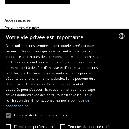
Accès rapides
Programmes d'études
Corps professoral
Votre vie privée est importante
Nos départements et école
Foire aux questions
Nous utilisons des témoins (aussi appelés
cookies
) pour
recueillir des données qui nous permettent de mieux
FRENCH
connaître le parcours des personnes qui visitent notre site
Ressources
ENGLISH
et de toujours améliorer votre expérience. Ces données
monPortail
servent aussi à des fins d’analyse et d’optimisation de nos
SPANISH
plateformes. Certains témoins sont essentiels pour la
sécurité et le fonctionnement du site. Ils ne peuvent être
MESURES D'URGENCE
désactivés. D’autres sont facultatifs et doivent être
Composer le
418 656-5555
acceptés pour s’activer. Ils peuvent impliquer le partage
de vos données avec des tiers. Pour en savoir plus sur
l’utilisation des témoins, consultez notre
politique de
confidentialité.
Témoins strictement nécessaires
Témoins de performance
Témoins de publicité ciblée