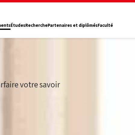
ments
Études
Recherche
Partenaires et diplômés
Faculté
faire votre savoir