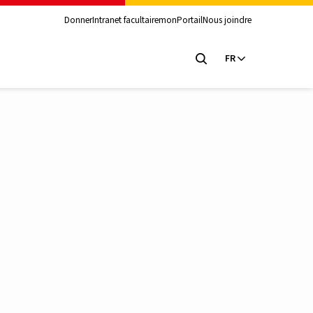
Donner
Intranet facultaire
monPortail
Nous joindre
FR