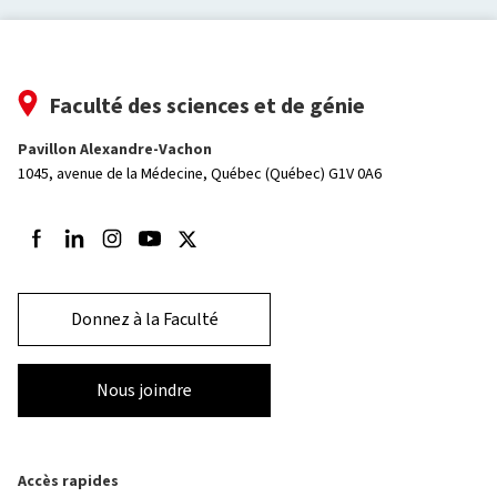
Faculté des sciences et de génie
Pavillon Alexandre-Vachon
1045, avenue de la Médecine,
Québec (Québec) G1V 0A6
Suivez-nous sur Facebook
Suivez-nous sur LinkedIn
Suivez-nous sur Instagram
Suivez-nous sur Youtube
Suivez-nous sur Twitter
Donnez à la Faculté
Nous joindre
Accès rapides