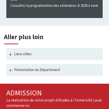
e
Consultez la programmation des séminaires: A-2026 à venir
Aller plus loin
Liens utiles
Présentation du Département
ADMISSION
La réalisation de votre projet d'études à l'Université Laval
commence ici.