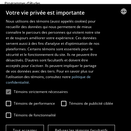
Programmes d'études
Corps professoral
Votre vie privée est importante
Nos départements et école
Foire aux questions
Nous utilisons des témoins (aussi appelés
cookies
) pour
recueillir des données qui nous permettent de mieux
FRENCH
connaître le parcours des personnes qui visitent notre site
Ressources
ENGLISH
et de toujours améliorer votre expérience. Ces données
monPortail
servent aussi à des fins d’analyse et d’optimisation de nos
SPANISH
plateformes. Certains témoins sont essentiels pour la
sécurité et le fonctionnement du site. Ils ne peuvent être
MESURES D'URGENCE
désactivés. D’autres sont facultatifs et doivent être
Composer le
418 656-5555
acceptés pour s’activer. Ils peuvent impliquer le partage
de vos données avec des tiers. Pour en savoir plus sur
l’utilisation des témoins, consultez notre
politique de
confidentialité.
Témoins strictement nécessaires
Témoins de performance
Témoins de publicité ciblée
Témoins de fonctionnalité
© 2026 Université Laval
Tous droits réservés
Tout accepter
Refuser les témoins facultatifs