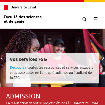
Aller au contenu principal
Université Laval
Faculté des sciences
et de génie
Ouvri
Vos services FSG
Découvrez
toutes les ressources et services auxquels
vous avez accès en tant qu'étudiante ou étudiant de
la FSG!
ADMISSION
La réalisation de votre projet d'études à l'Université Laval