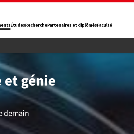
ments
Études
Recherche
Partenaires et diplômés
Faculté
 et génie
de demain