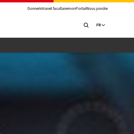
Donner
Intranet facultaire
monPortail
Nous joindre
FR