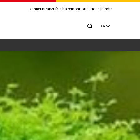
Donner
Intranet facultaire
monPortail
Nous joindre
FR