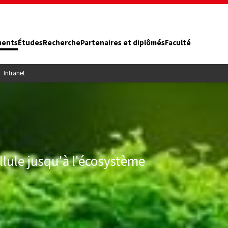
ments
Études
Recherche
Partenaires et diplômés
Faculté
Intranet
ellule jusqu'à l'écosystème