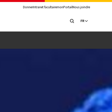
Donner
Intranet facultaire
monPortail
Nous joindre
FR