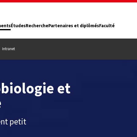
ments
Études
Recherche
Partenaires et diplômés
Faculté
Intranet
biologie et
e
nt petit