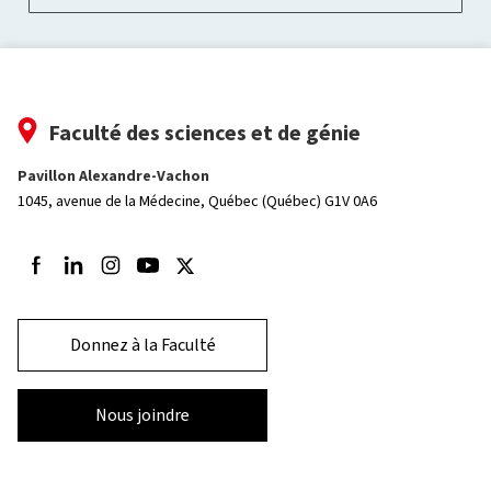
Faculté des sciences et de génie
Pavillon Alexandre-Vachon
1045, avenue de la Médecine,
Québec (Québec) G1V 0A6
Suivez-nous sur Facebook
Suivez-nous sur LinkedIn
Suivez-nous sur Instagram
Suivez-nous sur Youtube
Suivez-nous sur Twitter
Donnez à la Faculté
Nous joindre