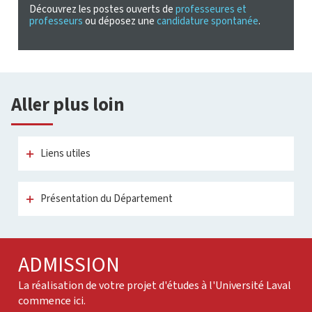
Découvrez les postes ouverts de
professeures et
D
professeurs
ou déposez une
candidature spontanée
.
m
Aller plus loin
Liens utiles
Présentation du Département
ADMISSION
La réalisation de votre projet d'études à l'Université Laval
commence ici.