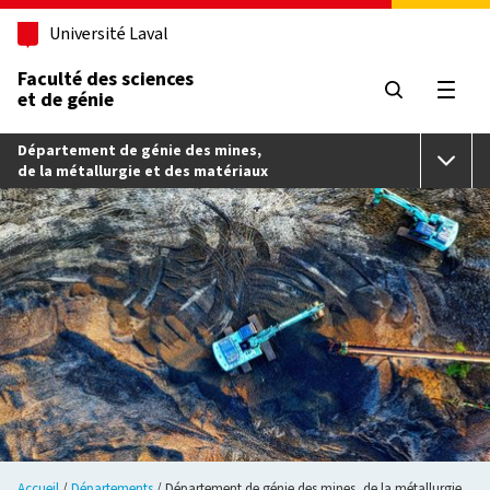
Aller au contenu principal
Université Laval
Faculté des sciences
et de génie
Ouvri
Département de génie des mines,
de la métallurgie et des matériaux
Accueil
Départements
Département de génie des mines, de la métallurgie