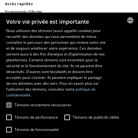
Accès rapides
Programmes d'études
Corps professoral
Votre vie privée est importante
Nos départements et école
Foire aux questions
Nous utilisons des témoins (aussi appelés
cookies
) pour
recueillir des données qui nous permettent de mieux
FRENCH
connaître le parcours des personnes qui visitent notre site
Ressources
ENGLISH
et de toujours améliorer votre expérience. Ces données
monPortail
servent aussi à des fins d’analyse et d’optimisation de nos
SPANISH
plateformes. Certains témoins sont essentiels pour la
sécurité et le fonctionnement du site. Ils ne peuvent être
MESURES D'URGENCE
désactivés. D’autres sont facultatifs et doivent être
Composer le
418 656-5555
acceptés pour s’activer. Ils peuvent impliquer le partage
de vos données avec des tiers. Pour en savoir plus sur
l’utilisation des témoins, consultez notre
politique de
confidentialité.
Témoins strictement nécessaires
Témoins de performance
Témoins de publicité ciblée
Témoins de fonctionnalité