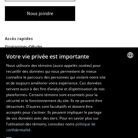
Nous joindre
Accès rapides
Programmes d'études
Corps professoral
Votre vie privée est importante
Nos départements et école
Foire aux questions
Nous utilisons des témoins (aussi appelés
cookies
) pour
recueillir des données qui nous permettent de mieux
FRENCH
connaître le parcours des personnes qui visitent notre site
Ressources
ENGLISH
et de toujours améliorer votre expérience. Ces données
monPortail
servent aussi à des fins d’analyse et d’optimisation de nos
SPANISH
plateformes. Certains témoins sont essentiels pour la
sécurité et le fonctionnement du site. Ils ne peuvent être
MESURES D'URGENCE
désactivés. D’autres sont facultatifs et doivent être
Composer le
418 656-5555
acceptés pour s’activer. Ils peuvent impliquer le partage
de vos données avec des tiers. Pour en savoir plus sur
l’utilisation des témoins, consultez notre
politique de
confidentialité.