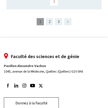
1
2
3
Page
présentement
Page
Page
Page
2
affichée
Faculté des sciences et de génie
Pavillon Alexandre-Vachon
1045, avenue de la Médecine,
Québec (Québec) G1V 0A6
Suivez-nous sur Facebook
Suivez-nous sur LinkedIn
Suivez-nous sur Instagram
Suivez-nous sur Youtube
Suivez-nous sur Twitter
Donnez à la Faculté