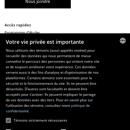
Nous joindre
Accès rapides
Programmes d'études
Corps professoral
Votre vie privée est importante
Nos départements et école
Foire aux questions
Nous utilisons des témoins (aussi appelés
cookies
) pour
recueillir des données qui nous permettent de mieux
FRENCH
connaître le parcours des personnes qui visitent notre site
Ressources
ENGLISH
et de toujours améliorer votre expérience. Ces données
monPortail
servent aussi à des fins d’analyse et d’optimisation de nos
SPANISH
plateformes. Certains témoins sont essentiels pour la
sécurité et le fonctionnement du site. Ils ne peuvent être
MESURES D'URGENCE
désactivés. D’autres sont facultatifs et doivent être
Composer le
418 656-5555
acceptés pour s’activer. Ils peuvent impliquer le partage
de vos données avec des tiers. Pour en savoir plus sur
l’utilisation des témoins, consultez notre
politique de
confidentialité.
Témoins strictement nécessaires