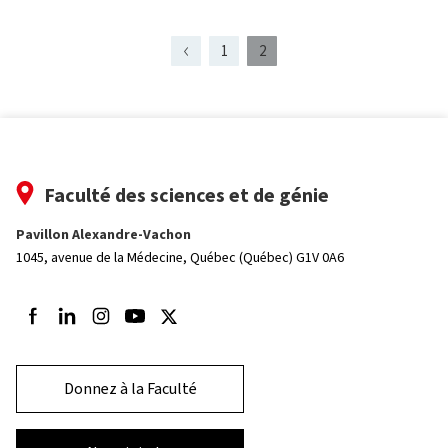
1
2
Page
Page
Page
présentement
1
affichée
Faculté des sciences et de génie
Pavillon Alexandre-Vachon
1045, avenue de la Médecine,
Québec (Québec) G1V 0A6
Suivez-nous sur Facebook
Suivez-nous sur LinkedIn
Suivez-nous sur Instagram
Suivez-nous sur Youtube
Suivez-nous sur Twitter
Donnez à la Faculté