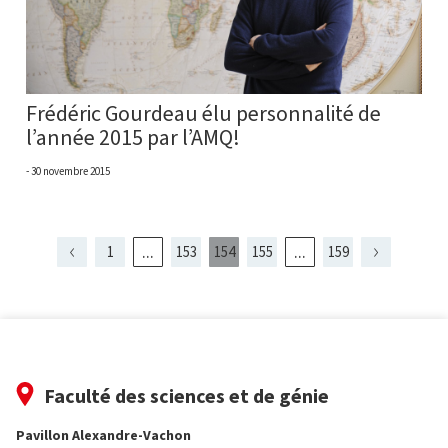
Frédéric Gourdeau élu personnalité de
l’année 2015 par l’AMQ!
30 novembre 2015
...
...
1
153
154
155
159
Page
Page
Page
Page
Page
Page
présentement
Page
Page
Page
152
156
153
155
affichée
Faculté des sciences et de génie
Pavillon Alexandre-Vachon