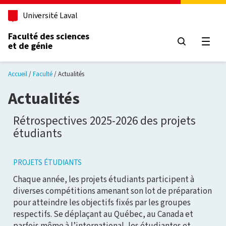
Aller au contenu principal
Université Laval
Faculté des sciences
et de génie
Ouvri
Accueil
Faculté
Actualités
Actualités
Rétrospectives 2025-2026 des projets
étudiants
PROJETS ÉTUDIANTS
Chaque année, les projets étudiants participent à
diverses compétitions amenant son lot de préparation
pour atteindre les objectifs fixés par les groupes
respectifs. Se déplaçant au Québec, au Canada et
parfois même à l’international, les étudiantes et