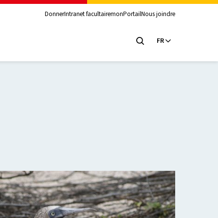
Donner
Intranet facultaire
monPortail
Nous joindre
FR