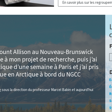
En savoir plus sur les regroup
F
 Mount Allison au Nouveau-Brunswick
 à mon projet de recherche, puis j’ai
ique d’une semaine à Paris et j’ai pris
D
ue en Arctique à bord du NGCC
E
É
e
sous la direction du professeur Marcel Babin et aujourd'hui
R
S
S