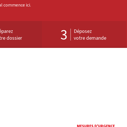
val commence ici.
3
éparez
Déposez
tre dossier
votre demande
MESURES D'URGENCE