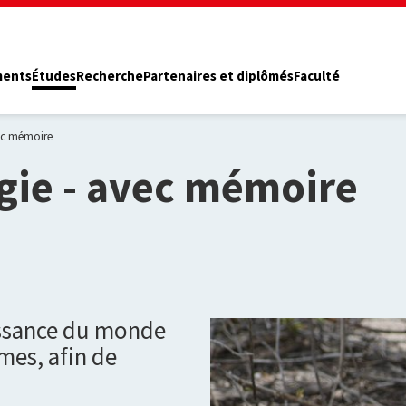
ments
Études
Recherche
Partenaires et diplômés
Faculté
vec mémoire
ogie - avec mémoire
issance du monde
mes, afin de