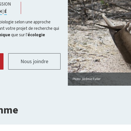
SSION
iquer
Cliquer
Cliquer
H
|
É
our
pour
pour
vrir
ouvrir
ouvrir
 biologie selon une approche
infobulle
l'infobulle
l'infobulle
ant votre projet de recherche qui
ique
que sur l'
écologie
Nous joindre
Photo: Jérémie Fuller
amme