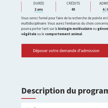
DURÉE
CRÉDITS
ADMI
Cliquer
Cl
2 ans
45
A
|
pour
p
ouvrir
ou
Vous serez formé pour faire de la recherche de pointe en
l'infobulle
l'
multidisciplinaire. Vous aurez l'embarras du choix concern
pourra porter tant sur la
biologie moléculaire
ou
génom
végétale
ou le
comportement animal
.
Déposer votre demande d'admission
Description du progr