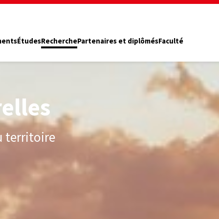
ments
Études
Recherche
Partenaires et diplômés
Faculté
elles
 territoire