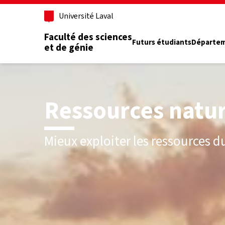
Aller au contenu principal
Université Laval
Faculté des sciences
Futurs étudiants
Départe
et de génie
Ressources natur
Mieux exploiter les ressources du