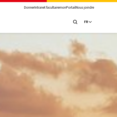
Donner
Intranet facultaire
monPortail
Nous joindre
FR