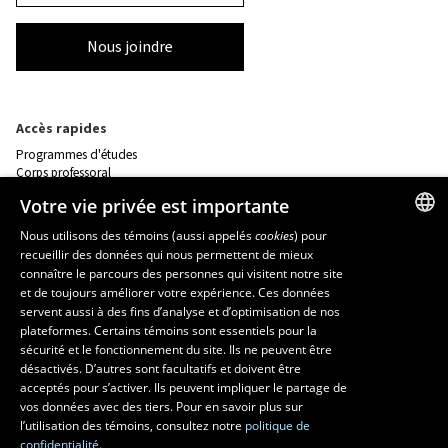
Nous joindre
Accès rapides
Programmes d'études
Corps professoral
Nos départements et école
Votre vie privée est importante
Foire aux questions
Nous utilisons des témoins (aussi appelés
cookies
) pour
recueillir des données qui nous permettent de mieux
FRENCH
Ressources
connaître le parcours des personnes qui visitent notre site
monPortail
ENGLISH
et de toujours améliorer votre expérience. Ces données
servent aussi à des fins d’analyse et d’optimisation de nos
SPANISH
plateformes. Certains témoins sont essentiels pour la
MESURES D'URGENCE
sécurité et le fonctionnement du site. Ils ne peuvent être
Composer le
418 656-5555
désactivés. D’autres sont facultatifs et doivent être
acceptés pour s’activer. Ils peuvent impliquer le partage de
vos données avec des tiers. Pour en savoir plus sur
l’utilisation des témoins, consultez notre
politique de
confidentialité.