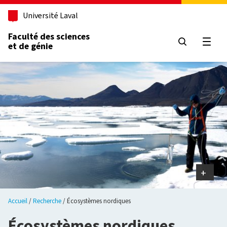
Aller au contenu principal
Université Laval
Faculté des sciences
et de génie
Ouvri
Accueil
Recherche
Écosystèmes nordiques
Écosystèmes nordiques