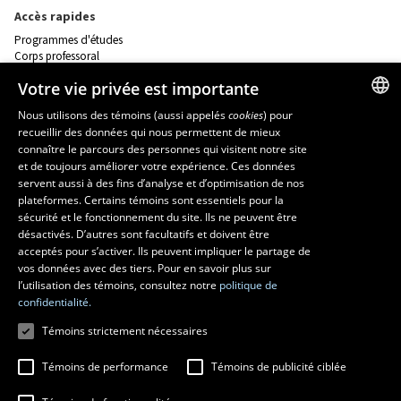
Accès rapides
Programmes d'études
Corps professoral
Nos départements et école
Votre vie privée est importante
Foire aux questions
Nous utilisons des témoins (aussi appelés
cookies
) pour
recueillir des données qui nous permettent de mieux
Ressources
FRENCH
connaître le parcours des personnes qui visitent notre site
monPortail
ENGLISH
et de toujours améliorer votre expérience. Ces données
servent aussi à des fins d’analyse et d’optimisation de nos
SPANISH
plateformes. Certains témoins sont essentiels pour la
MESURES D'URGENCE
sécurité et le fonctionnement du site. Ils ne peuvent être
Composer le
418 656-5555
désactivés. D’autres sont facultatifs et doivent être
acceptés pour s’activer. Ils peuvent impliquer le partage de
vos données avec des tiers. Pour en savoir plus sur
l’utilisation des témoins, consultez notre
politique de
confidentialité.
Témoins strictement nécessaires
Témoins de performance
Témoins de publicité ciblée