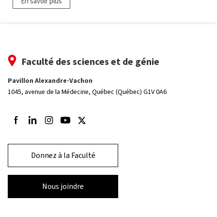
En savoir plus
Faculté des sciences et de génie
Pavillon Alexandre-Vachon
1045, avenue de la Médecine,
Québec (Québec) G1V 0A6
Suivez-nous sur Facebook
Suivez-nous sur LinkedIn
Suivez-nous sur Instagram
Suivez-nous sur Youtube
Suivez-nous sur Twitter
Donnez à la Faculté
Nous joindre