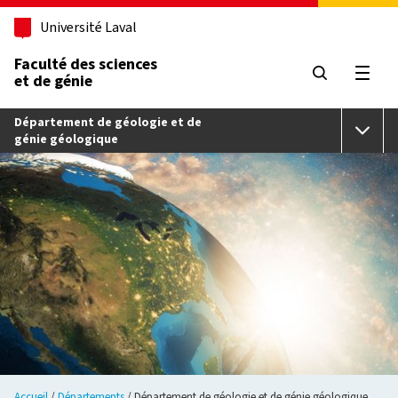
Aller au contenu principal
Université Laval
Faculté des sciences
et de génie
Ouvri
Département de géologie et de
génie géologique
Accueil
Départements
Département de géologie et de génie géologique