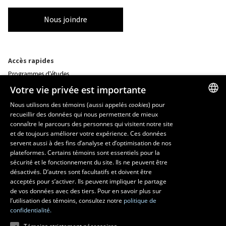
Nous joindre
Accès rapides
Programmes d'études
Corps professoral
Votre vie privée est importante
Nos départements et école
Foire aux questions
Nous utilisons des témoins (aussi appelés
cookies
) pour
recueillir des données qui nous permettent de mieux
FRENCH
connaître le parcours des personnes qui visitent notre site
Ressources
ENGLISH
et de toujours améliorer votre expérience. Ces données
monPortail
servent aussi à des fins d’analyse et d’optimisation de nos
SPANISH
plateformes. Certains témoins sont essentiels pour la
sécurité et le fonctionnement du site. Ils ne peuvent être
MESURES D'URGENCE
désactivés. D’autres sont facultatifs et doivent être
Composer le
418 656-5555
acceptés pour s’activer. Ils peuvent impliquer le partage
de vos données avec des tiers. Pour en savoir plus sur
l’utilisation des témoins, consultez notre
politique de
confidentialité.