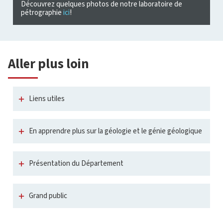
Découvrez
en vidéo notre récente excursion de
D
recherche au Nunavut!
p
Aller plus loin
Liens utiles
En apprendre plus sur la géologie et le génie géologique
Présentation du Département
Grand public