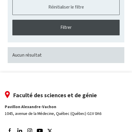
Aucun résultat
Faculté des sciences et de génie
Pavillon Alexandre-Vachon
1045, avenue de la Médecine,
Québec (Québec) G1V 0A6
Suivez-nous sur Facebook
Suivez-nous sur LinkedIn
Suivez-nous sur Instagram
Suivez-nous sur Youtube
Suivez-nous sur Twitter