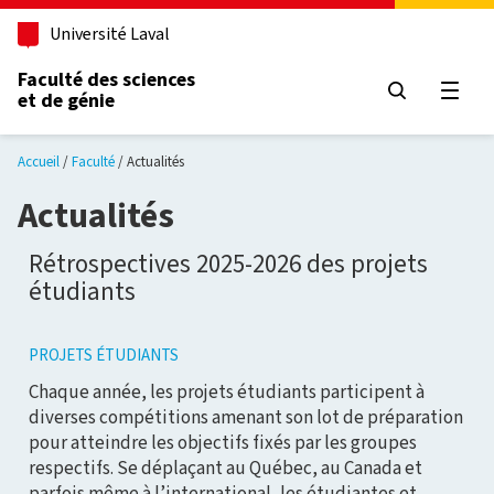
Aller au contenu principal
Université Laval
Faculté des sciences
et de génie
Ouvri
Accueil
Faculté
Actualités
Actualités
Rétrospectives 2025-2026 des projets
étudiants
PROJETS ÉTUDIANTS
Chaque année, les projets étudiants participent à
diverses compétitions amenant son lot de préparation
pour atteindre les objectifs fixés par les groupes
respectifs. Se déplaçant au Québec, au Canada et
parfois même à l’international, les étudiantes et