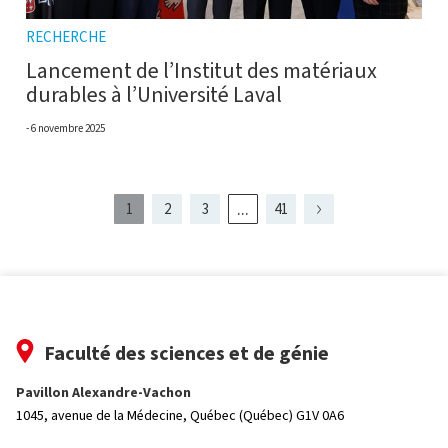
RECHERCHE
Lancement de l’Institut des matériaux
durables à l’Université Laval
6 novembre 2025
...
1
2
3
41
Page
Page
présentement
Page
Page
Page
Page
4
2
affichée
Faculté des sciences et de génie
Pavillon Alexandre-Vachon
1045, avenue de la Médecine,
Québec (Québec) G1V 0A6