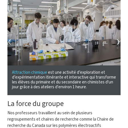
Attraction chimique
est une activité d’exploration et
P
te
d’expérimentation itinérante et interactive qui transforme
c
les élèves du primaire et du secondaire en chimistes d'un
s
jour grâce à des ateliers d'environ 1 heure.
Ph
La force du groupe
Nos professeurs travaillent au sein de plusieurs
regroupements et chaires de recherche comme la Chaire de
recherche du Canada sur les polymères électroactifs