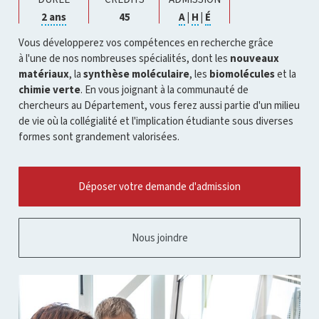
Cliquer
Cliquer
Cliquer
Cliquer
2 ans
45
A
|
H
|
É
pour
pour
pour
pour
ouvrir
ouvrir
ouvrir
ouvrir
Vous développerez vos compétences en recherche grâce
l'infobulle
l'infobulle
l'infobulle
l'infobulle
à l'une de nos nombreuses spécialités, dont les
nouveaux
matériaux
, la
synthèse moléculaire
, les
biomolécules
et la
chimie verte
. En vous joignant à la communauté de
chercheurs au Département, vous ferez aussi partie d'un milieu
de vie où la collégialité et l'implication étudiante sous diverses
formes sont grandement valorisées.
Déposer votre demande d'admission
Nous joindre