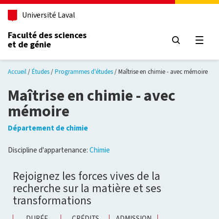
Aller au contenu principal
Université Laval
Faculté des sciences
et de génie
Ouvri
Accueil
Études
Programmes d'études
Maîtrise en chimie - avec mémoire
Maîtrise en chimie - avec
mémoire
Département de chimie
Discipline d'appartenance:
Chimie
Rejoignez les forces vives de la
recherche sur la matière et ses
transformations
DURÉE
CRÉDITS
ADMISSION