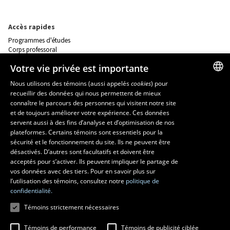
Accès rapides
Programmes d'études
Corps professoral
Nos départements et école
Votre vie privée est importante
Foire aux questions
Nous utilisons des témoins (aussi appelés
cookies
) pour
recueillir des données qui nous permettent de mieux
FRENCH
Ressources
connaître le parcours des personnes qui visitent notre site
monPortail
ENGLISH
et de toujours améliorer votre expérience. Ces données
servent aussi à des fins d’analyse et d’optimisation de nos
SPANISH
plateformes. Certains témoins sont essentiels pour la
MESURES D'URGENCE
sécurité et le fonctionnement du site. Ils ne peuvent être
Composer le
418 656-5555
désactivés. D’autres sont facultatifs et doivent être
acceptés pour s’activer. Ils peuvent impliquer le partage de
vos données avec des tiers. Pour en savoir plus sur
l’utilisation des témoins, consultez notre
politique de
confidentialité.
Témoins strictement nécessaires
Témoins de performance
Témoins de publicité ciblée