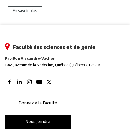
En savoir plus
Faculté des sciences et de génie
Pavillon Alexandre-Vachon
1045, avenue de la Médecine,
Québec (Québec) G1V 0A6
Suivez-nous sur Facebook
Suivez-nous sur LinkedIn
Suivez-nous sur Instagram
Suivez-nous sur Youtube
Suivez-nous sur Twitter
Donnez à la Faculté
Nous joindre