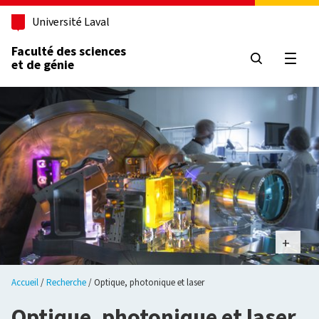
Aller au contenu principal
Université Laval
Faculté des sciences
et de génie
Ouvri
Accueil
Recherche
Optique, photonique et laser
Optique, photonique et laser