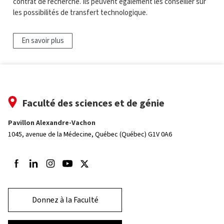
contrat de recherche. Ils peuvent également les conseiller sur
les possibilités de transfert technologique.
En savoir plus
Faculté des sciences et de génie
Pavillon Alexandre-Vachon
1045, avenue de la Médecine,
Québec (Québec) G1V 0A6
Suivez-nous sur Facebook
Suivez-nous sur LinkedIn
Suivez-nous sur Instagram
Suivez-nous sur Youtube
Suivez-nous sur Twitter
Donnez à la Faculté