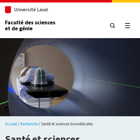
Aller au contenu principal
Université Laval
Faculté des sciences
et de génie
Ouvri
Accueil
Recherche
Santé et sciences biomédicales
Santé et sciences