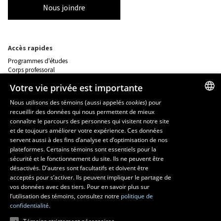
Nous joindre
Accès rapides
Programmes d'études
Corps professoral
Nos départements et école
Votre vie privée est importante
Foire aux questions
Nous utilisons des témoins (aussi appelés
cookies
) pour
recueillir des données qui nous permettent de mieux
Ressources
FRENCH
connaître le parcours des personnes qui visitent notre site
monPortail
ENGLISH
et de toujours améliorer votre expérience. Ces données
servent aussi à des fins d’analyse et d’optimisation de nos
SPANISH
plateformes. Certains témoins sont essentiels pour la
MESURES D'URGENCE
sécurité et le fonctionnement du site. Ils ne peuvent être
Composer le
418 656-5555
désactivés. D’autres sont facultatifs et doivent être
acceptés pour s’activer. Ils peuvent impliquer le partage de
vos données avec des tiers. Pour en savoir plus sur
l’utilisation des témoins, consultez notre
politique de
confidentialité.