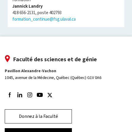
Jannick Landry
418 656-2131, poste 402793
formation_continue@fsg.ulaval.ca
Faculté des sciences et de génie
Pavillon Alexandre-Vachon
1045, avenue de la Médecine,
Québec (Québec) G1V 0A6
Suivez-nous sur Facebook
Suivez-nous sur LinkedIn
Suivez-nous sur Instagram
Suivez-nous sur Youtube
Suivez-nous sur Twitter
Donnez à la Faculté