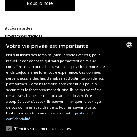
Nous joindre
Accès rapides
Programmes d'études
Corps professoral
Votre vie privée est importante
Nos départements et école
Foire aux questions
Nous utilisons des témoins (aussi appelés
cookies
) pour
recueillir des données qui nous permettent de mieux
FRENCH
connaître le parcours des personnes qui visitent notre site
Ressources
ENGLISH
et de toujours améliorer votre expérience. Ces données
monPortail
servent aussi à des fins d’analyse et d’optimisation de nos
SPANISH
plateformes. Certains témoins sont essentiels pour la
sécurité et le fonctionnement du site. Ils ne peuvent être
MESURES D'URGENCE
désactivés. D’autres sont facultatifs et doivent être
Composer le
418 656-5555
acceptés pour s’activer. Ils peuvent impliquer le partage
de vos données avec des tiers. Pour en savoir plus sur
l’utilisation des témoins, consultez notre
politique de
confidentialité.
Témoins strictement nécessaires