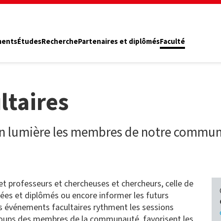
ments
Études
Recherche
Partenaires et diplômés
Faculté
ltaires
en lumière les membres de notre commun
et professeurs et chercheuses et chercheurs, celle de
es et diplômés ou encore informer les futurs
s événements facultaires rythment les sessions
 coups des membres de la communauté, favorisent les