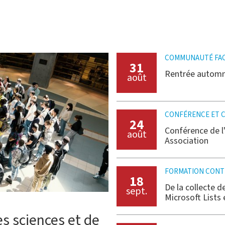
COMMUNAUTÉ FAC
31
Rentrée automn
août
CONFÉRENCE ET 
24
Conférence de l
août
Association
FORMATION CONT
18
De la collecte d
sept.
Microsoft Lists
s sciences et de