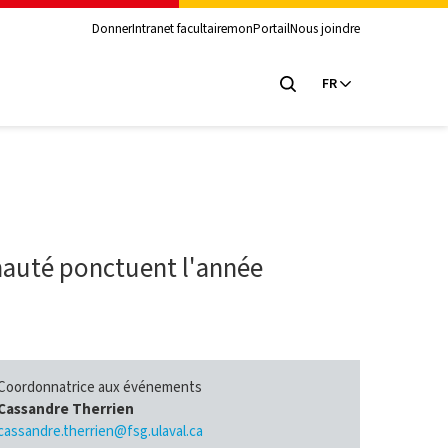
Donner
Intranet facultaire
monPortail
Nous joindre
FR
auté ponctuent l'année
Coordonnatrice aux événements
Cassandre Therrien
cassandre.therrien@fsg.ulaval.ca