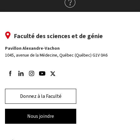
Faculté des sciences et de génie
Pavillon Alexandre-Vachon
1045, avenue de la Médecine,
Québec (Québec) G1V 0A6
Suivez-nous sur Facebook
Suivez-nous sur LinkedIn
Suivez-nous sur Instagram
Suivez-nous sur Youtube
Suivez-nous sur Twitter
Donnez à la Faculté
Nous joindre