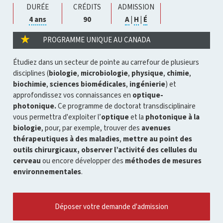
DURÉE
CRÉDITS
ADMISSION
Cliquer
Cliquer
Cliquer
Cliquer
4 ans
90
A
|
H
|
É
pour
pour
pour
pour
ouvrir
ouvrir
ouvrir
ouvrir
PROGRAMME UNIQUE AU CANADA
l'infobulle
l'infobulle
l'infobulle
l'infobulle
Étudiez dans un secteur de pointe au carrefour de plusieurs
disciplines (
biologie
,
microbiologie
,
physique
,
chimie
,
biochimie
,
sciences biomédicales
,
ingénierie
) et
approfondissez vos connaissances en
optique-
photonique.
Ce programme de doctorat transdisciplinaire
vous permettra d'exploiter l’
optique
et la
photonique à la
biologie
, pour, par exemple, trouver des
avenues
thérapeutiques à des maladies
,
mettre au point des
outils chirurgicaux, observer l’activité des cellules du
cerveau
ou encore développer des
méthodes de mesures
environnementales
.
Déposer votre demande d'admission