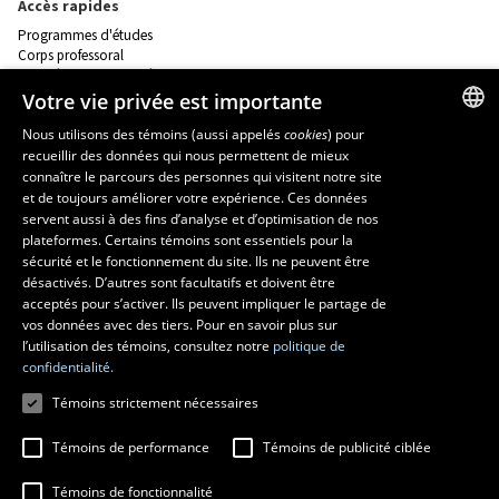
Accès rapides
Programmes d'études
Corps professoral
Nos départements et école
Foire aux questions
Votre vie privée est importante
Nous utilisons des témoins (aussi appelés
cookies
) pour
Ressources
recueillir des données qui nous permettent de mieux
FRENCH
connaître le parcours des personnes qui visitent notre site
monPortail
ENGLISH
et de toujours améliorer votre expérience. Ces données
servent aussi à des fins d’analyse et d’optimisation de nos
SPANISH
MESURES D'URGENCE
plateformes. Certains témoins sont essentiels pour la
sécurité et le fonctionnement du site. Ils ne peuvent être
Composer le
418 656-5555
désactivés. D’autres sont facultatifs et doivent être
acceptés pour s’activer. Ils peuvent impliquer le partage de
vos données avec des tiers. Pour en savoir plus sur
l’utilisation des témoins, consultez notre
politique de
confidentialité.
Témoins strictement nécessaires
Témoins de performance
Témoins de publicité ciblée
Témoins de fonctionnalité
© 2026 Université Laval
Tous droits réservés