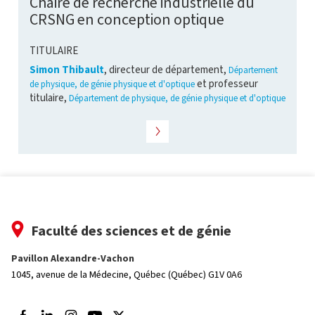
Chaire de recherche industrielle du
CRSNG en conception optique
TITULAIRE
Simon Thibault
, directeur de département,
Département
et professeur
de physique, de génie physique et d'optique
titulaire,
Département de physique, de génie physique et d'optique
Faculté des sciences et de génie
Pavillon Alexandre-Vachon
1045, avenue de la Médecine,
Québec (Québec) G1V 0A6
Suivez-nous sur Facebook
Suivez-nous sur LinkedIn
Suivez-nous sur Instagram
Suivez-nous sur Youtube
Suivez-nous sur Twitter