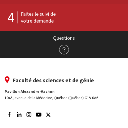
4
Faites le suivi de
votre demande
Questions
Faculté des sciences et de génie
Pavillon Alexandre-Vachon
1045, avenue de la Médecine,
Québec (Québec) G1V 0A6
Suivez-nous sur Facebook
Suivez-nous sur LinkedIn
Suivez-nous sur Instagram
Suivez-nous sur Youtube
Suivez-nous sur Twitter