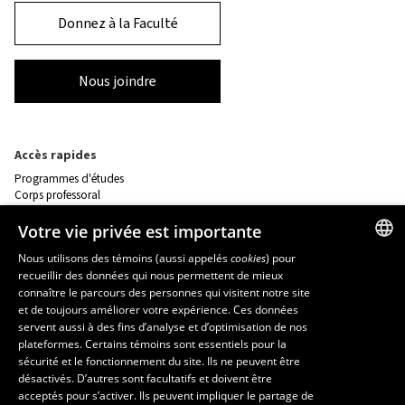
Donnez à la Faculté
Nous joindre
Accès rapides
Programmes d'études
Corps professoral
Nos départements et école
Foire aux questions
Votre vie privée est importante
Nous utilisons des témoins (aussi appelés
cookies
) pour
Ressources
recueillir des données qui nous permettent de mieux
FRENCH
connaître le parcours des personnes qui visitent notre site
monPortail
ENGLISH
et de toujours améliorer votre expérience. Ces données
servent aussi à des fins d’analyse et d’optimisation de nos
SPANISH
MESURES D'URGENCE
plateformes. Certains témoins sont essentiels pour la
sécurité et le fonctionnement du site. Ils ne peuvent être
Composer le
418 656-5555
désactivés. D’autres sont facultatifs et doivent être
acceptés pour s’activer. Ils peuvent impliquer le partage de