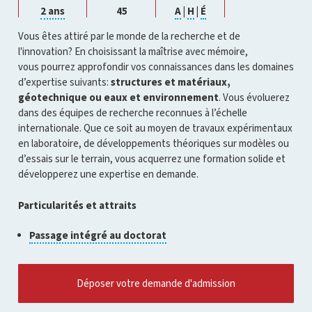
Cliquer
Cliquer
Cliquer
Cliquer
2 ans
45
A
|
H
|
É
pour
pour
pour
pour
ouvrir
ouvrir
ouvrir
ouvrir
Vous êtes attiré par le monde de la recherche et de
l'infobulle
l'infobulle
l'infobulle
l'infobulle
l'innovation? En choisissant la maîtrise avec mémoire,
vous pourrez approfondir vos connaissances dans les domaines
d’expertise suivants:
structures et matériaux
,
géotechnique ou eaux et environnement
. Vous évoluerez
dans des équipes de recherche reconnues à l’échelle
internationale. Que ce soit au moyen de travaux expérimentaux
en laboratoire, de développements théoriques sur modèles ou
d’essais sur le terrain, vous acquerrez une formation solide et
développerez une expertise en demande.
Particularités et attraits
Cliquer
Passage intégré au doctorat
pour
ouvrir
l'infobulle
Déposer votre demande d'admission