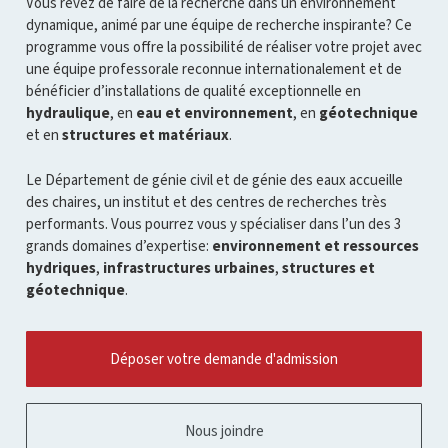
ouvrir
ouvrir
ouvrir
ouvrir
Vous rêvez de faire de la recherche dans un environnement
l'infobulle
l'infobulle
l'infobulle
l'infobulle
dynamique, animé par une équipe de recherche inspirante? Ce
programme vous offre la possibilité de réaliser votre projet avec
une équipe professorale reconnue internationalement et de
bénéficier d’installations de qualité exceptionnelle en
hydraulique
, en
eau et environnement
, en
géotechnique
et en
structures et matériaux
.
Le Département de génie civil et de génie des eaux accueille
des chaires, un institut et des centres de recherches très
performants. Vous pourrez vous y spécialiser dans l’un des 3
grands domaines d’expertise:
environnement et ressources
hydriques
,
infrastructures urbaines
,
structures et
géotechnique
.
Déposer votre demande d'admission
Nous joindre