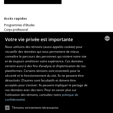
Accès rapides
Programmes d'études
Corps professoral
Nos départements et école
Votre vie privée est importante
Foire aux questions
Nous utilisons des témoins (aussi appelés
cookies
) pour
Ressources
recueillir des données qui nous permettent de mieux
FRENCH
connaître le parcours des personnes qui visitent notre site
monPortail
ENGLISH
et de toujours améliorer votre expérience. Ces données
servent aussi à des fins d’analyse et d’optimisation de nos
SPANISH
MESURES D'URGENCE
plateformes. Certains témoins sont essentiels pour la
sécurité et le fonctionnement du site. Ils ne peuvent être
Composer le
418 656-5555
désactivés. D’autres sont facultatifs et doivent être
acceptés pour s’activer. Ils peuvent impliquer le partage de
vos données avec des tiers. Pour en savoir plus sur
l’utilisation des témoins, consultez notre
politique de
confidentialité.
Témoins strictement nécessaires