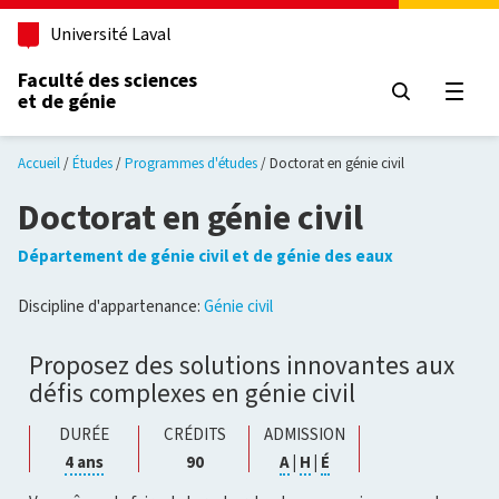
Aller au contenu principal
Université Laval
Faculté des sciences
et de génie
Ouvri
Accueil
Études
Programmes d'études
Doctorat en génie civil
Doctorat en génie civil
Département de génie civil et de génie des eaux
Discipline d'appartenance:
Génie civil
Proposez des solutions innovantes aux
défis complexes en génie civil
DURÉE
CRÉDITS
ADMISSION
Cliquer
Cliquer
Cliquer
Cliquer
4 ans
90
A
|
H
|
É
pour
pour
pour
pour