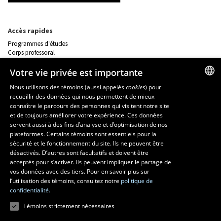
Accès rapides
Programmes d'études
Corps professoral
Nos départements et école
Foire aux questions
Votre vie privée est importante
Nous utilisons des témoins (aussi appelés
cookies
) pour
Ressources
recueillir des données qui nous permettent de mieux
FRENCH
connaître le parcours des personnes qui visitent notre site
monPortail
ENGLISH
et de toujours améliorer votre expérience. Ces données
servent aussi à des fins d’analyse et d’optimisation de nos
SPANISH
MESURES D'URGENCE
plateformes. Certains témoins sont essentiels pour la
sécurité et le fonctionnement du site. Ils ne peuvent être
Composer le
418 656-5555
désactivés. D’autres sont facultatifs et doivent être
acceptés pour s’activer. Ils peuvent impliquer le partage de
vos données avec des tiers. Pour en savoir plus sur
l’utilisation des témoins, consultez notre
politique de
confidentialité.
Témoins strictement nécessaires