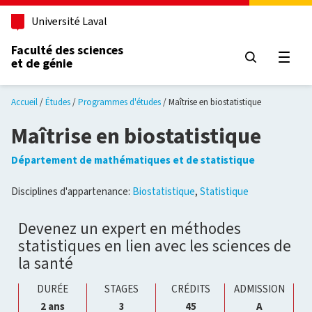
Aller au contenu principal
Université Laval
Faculté des sciences
et de génie
Ouvri
Accueil
Études
Programmes d'études
Maîtrise en biostatistique
Maîtrise en biostatistique
Département de mathématiques et de statistique
Disciplines d'appartenance:
Biostatistique
,
Statistique
Devenez un expert en méthodes
statistiques en lien avec les sciences de
la santé
DURÉE
STAGES
CRÉDITS
ADMISSION
Cliquer
Cliquer
2 ans
3
45
A