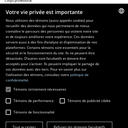
Corps professoral
Nos départements et école
Foire aux questions
Votre vie privée est importante
Nous utilisons des témoins (aussi appelés
cookies
) pour
Ressources
recueillir des données qui nous permettent de mieux
FRENCH
connaître le parcours des personnes qui visitent notre site
monPortail
ENGLISH
et de toujours améliorer votre expérience. Ces données
servent aussi à des fins d’analyse et d’optimisation de nos
SPANISH
MESURES D'URGENCE
plateformes. Certains témoins sont essentiels pour la
sécurité et le fonctionnement du site. Ils ne peuvent être
Composer le
418 656-5555
désactivés. D’autres sont facultatifs et doivent être
acceptés pour s’activer. Ils peuvent impliquer le partage de
vos données avec des tiers. Pour en savoir plus sur
l’utilisation des témoins, consultez notre
politique de
confidentialité.
Témoins strictement nécessaires
Témoins de performance
Témoins de publicité ciblée
Témoins de fonctionnalité
© 2026 Université Laval
Tous droits réservés
Conditions générales d'utilisation
Fraude en ligne
Tout accepter
Refuser les témoins facultatifs