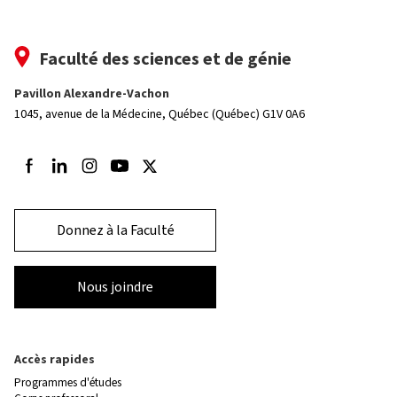
Faculté des sciences et de génie
Pavillon Alexandre-Vachon
1045, avenue de la Médecine,
Québec (Québec) G1V 0A6
Suivez-nous sur Facebook
Suivez-nous sur LinkedIn
Suivez-nous sur Instagram
Suivez-nous sur Youtube
Suivez-nous sur Twitter
Donnez à la Faculté
Nous joindre
Accès rapides
Programmes d'études