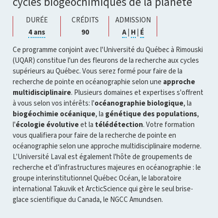
cycles biogéochimiques de la planète
DURÉE
CRÉDITS
ADMISSION
Cliquer
Cliquer
Cliquer
Cliquer
4 ans
90
A
|
H
|
É
pour
pour
pour
pour
ouvrir
ouvrir
ouvrir
ouvrir
Ce programme conjoint avec l'Université du Québec à Rimouski
l'infobulle
l'infobulle
l'infobulle
l'infobulle
(UQAR) constitue l'un des fleurons de la recherche aux cycles
supérieurs au Québec. Vous serez formé pour faire de la
recherche de pointe en océanographie selon une
approche
multidisciplinaire
. Plusieurs domaines et expertises s'offrent
à vous selon vos intérêts: l'
océanographie biologique
, la
biogéochimie océanique
, la
génétique des populations
,
l'
écologie évolutive
et la
télédétection
. Votre formation
vous qualifiera pour faire de la recherche de pointe en
océanographie selon une approche multidisciplinaire moderne.
L'Université Laval est également l'hôte de groupements de
recherche et d’infrastructures majeures en océanographie : le
groupe interinstitutionnel Québec Océan, le laboratoire
international Takuvik et ArcticScience qui gère le seul brise-
glace scientifique du Canada, le NGCC Amundsen.