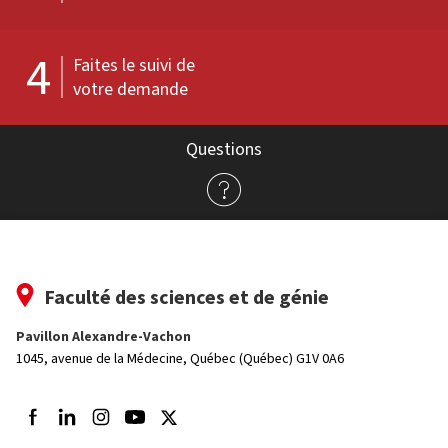
4
Faites le suivi de
votre demande
Questions
Faculté des sciences et de génie
Pavillon Alexandre-Vachon
1045, avenue de la Médecine,
Québec (Québec) G1V 0A6
Suivez-nous sur Facebook
Suivez-nous sur LinkedIn
Suivez-nous sur Instagram
Suivez-nous sur Youtube
Suivez-nous sur Twitter