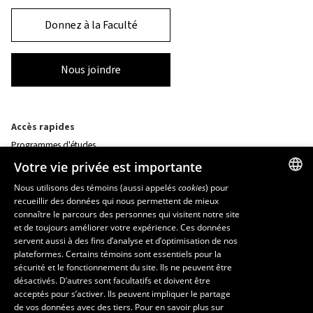
Donnez à la Faculté
Nous joindre
Accès rapides
Programmes d'études
Corps professoral
Votre vie privée est importante
Nos départements et école
Foire aux questions
Nous utilisons des témoins (aussi appelés
cookies
) pour
recueillir des données qui nous permettent de mieux
FRENCH
connaître le parcours des personnes qui visitent notre site
Ressources
ENGLISH
et de toujours améliorer votre expérience. Ces données
monPortail
servent aussi à des fins d’analyse et d’optimisation de nos
SPANISH
plateformes. Certains témoins sont essentiels pour la
sécurité et le fonctionnement du site. Ils ne peuvent être
MESURES D'URGENCE
désactivés. D’autres sont facultatifs et doivent être
Composer le
418 656-5555
acceptés pour s’activer. Ils peuvent impliquer le partage
de vos données avec des tiers. Pour en savoir plus sur