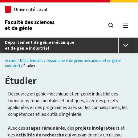
Aller au contenu principal
Université Laval
Faculté des sciences
et de génie
Ouvri
Département de génie mécanique
et de génie industriel
Accueil
Départements
Département de génie mécanique et de génie
industriel
Étudier
Étudier
Découvrez en génie mécanique et en génie industriel des
formations fondamentales et pratiques, avec des projets
appliquées et des programmes axés sur les connaissances, les
compétences et les outils d'ingénierie.
Avec des
stages rémunérés
, des
projets intégrateurs
et
des
activités de recherche
qui vous amènent à un niveau