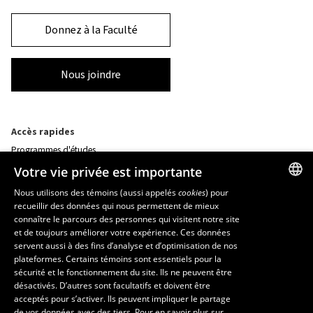
Donnez à la Faculté
Nous joindre
Accès rapides
Programmes d'études
Corps professoral
Votre vie privée est importante
Nos départements et école
Foire aux questions
Nous utilisons des témoins (aussi appelés
cookies
) pour
recueillir des données qui nous permettent de mieux
FRENCH
connaître le parcours des personnes qui visitent notre site
Ressources
ENGLISH
et de toujours améliorer votre expérience. Ces données
monPortail
servent aussi à des fins d’analyse et d’optimisation de nos
SPANISH
plateformes. Certains témoins sont essentiels pour la
sécurité et le fonctionnement du site. Ils ne peuvent être
MESURES D'URGENCE
désactivés. D’autres sont facultatifs et doivent être
Composer le
418 656-5555
acceptés pour s’activer. Ils peuvent impliquer le partage
de vos données avec des tiers. Pour en savoir plus sur