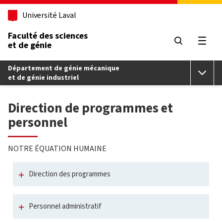
Aller au contenu principal
Université Laval
Faculté des sciences
et de génie
Ouvri
Département de génie mécanique
et de génie industriel
Direction de programmes et
personnel
NOTRE ÉQUATION HUMAINE
Direction des programmes
Personnel administratif