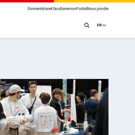
Donner
Intranet facultaire
monPortail
Nous joindre
FR