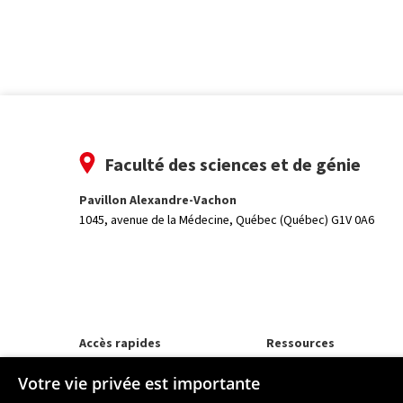
Faculté des sciences et de génie
Pavillon Alexandre-Vachon
1045, avenue de la Médecine,
Québec (Québec) G1V 0A6
Accès rapides
Ressources
Programmes d'études
monPortail
Votre vie privée est importante
Corps professoral
Nos départements et école