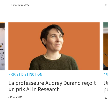
19 novembre 2025
20 
PRIX ET DISTINCTION
PR
La professeure Audrey Durand reçoit
U
un prix AI In Research
p
26 juin 2025
20 