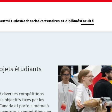
ments
Études
Recherche
Partenaires et diplômés
Faculté
ojets étudiants
 à diverses compétitions
s objectifs fixés par les
 Canada et parfois même à
icipants aux compétitions en