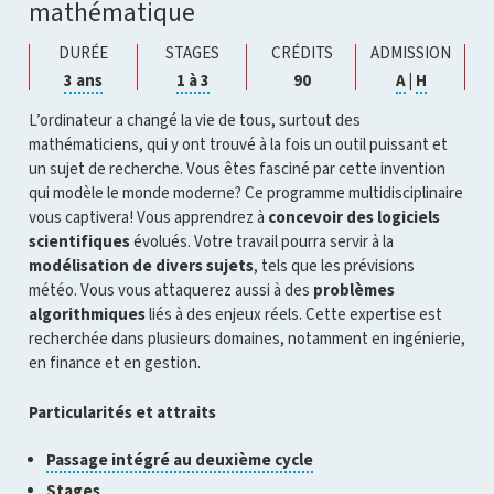
mathématique
DURÉE
STAGES
CRÉDITS
ADMISSION
Cliquer
Cliquer
Cliquer
Cliquer
3 ans
1 à 3
90
A
|
H
pour
pour
pour
pour
ouvrir
ouvrir
ouvrir
ouvrir
L’ordinateur a changé la vie de tous, surtout des
l'infobulle
l'infobulle
l'infobulle
l'infobul
mathématiciens, qui y ont trouvé à la fois un outil puissant et
un sujet de recherche. Vous êtes fasciné par cette invention
qui modèle le monde moderne? Ce programme multidisciplinaire
vous captivera! Vous apprendrez à
concevoir des logiciels
scientifiques
évolués. Votre travail pourra servir à la
modélisation de divers sujets
, tels que les prévisions
météo. Vous vous attaquerez aussi à des
problèmes
algorithmiques
liés à des enjeux réels. Cette expertise est
recherchée dans plusieurs domaines, notamment en ingénierie,
en finance et en gestion.
Particularités et attraits
Cliquer
Passage intégré au deuxième cycle
pour
Cliquer
Stages