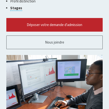
Profil distinction
l'infobulle
ouvrir
Cliquer
Stages
l'infobulle
pour
ouvrir
l'infobulle
Déposer votre demande d'admission
Nous joindre