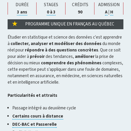
DURÉE
STAGES
CRÉDITS
ADMISSION
Cliquer
Cliquer
Cliquer
Cliquer
3 ans
0 à 3
90
A
|
H
pour
pour
pour
pour
ouvrir
ouvrir
ouvrir
ouvrir
PROGRAMME UNIQUE EN FRANÇAIS AU QUÉBEC
l'infobulle
l'infobulle
l'infobulle
l'infobul
Étudier en statistique et science des données c'est apprendre
à
collecter, analyser et modéliser des données
du monde
réel pour
répondre à des questions concrètes
. Que ce soit
pour aider à
prévoir
des tendances,
améliorer
la prise de
décision ou mieux
comprendre des phénomènes
complexes,
cette expertise peut s'appliquer dans une foule de domaines,
notamment en assurance, en médecine, en sciences naturelles
et en intelligence artificielle.
Particularités et attraits
Passage intégré au deuxième cycle
Cliquer
Certains cours à distance
pour
Cliquer
DEC-BAC et Passerelle
ouvrir
pour