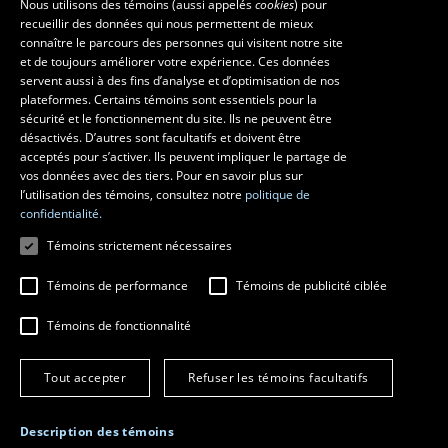
Nous utilisons des témoins (aussi appelés
cookies
) pour
Ressources
recueillir des données qui nous permettent de mieux
FRENCH
connaître le parcours des personnes qui visitent notre site
monPortail
ENGLISH
et de toujours améliorer votre expérience. Ces données
servent aussi à des fins d’analyse et d’optimisation de nos
SPANISH
MESURES D'URGENCE
plateformes. Certains témoins sont essentiels pour la
sécurité et le fonctionnement du site. Ils ne peuvent être
Composer le
418 656-5555
désactivés. D’autres sont facultatifs et doivent être
acceptés pour s’activer. Ils peuvent impliquer le partage de
vos données avec des tiers. Pour en savoir plus sur
l’utilisation des témoins, consultez notre
politique de
confidentialité.
Témoins strictement nécessaires
Témoins de performance
Témoins de publicité ciblée
Témoins de fonctionnalité
© 2026 Université Laval
Tous droits réservés
Conditions générales d'utilisation
Fraude en ligne
Tout accepter
Refuser les témoins facultatifs
Confidentialité
Paramétrer les témoins
Description des témoins