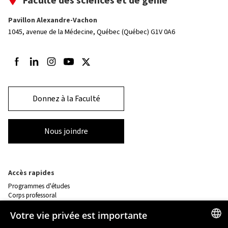
Faculté des sciences et de génie
Pavillon Alexandre-Vachon
1045, avenue de la Médecine,
Québec (Québec) G1V 0A6
Suivez-nous sur Facebook
Suivez-nous sur LinkedIn
Suivez-nous sur Instagram
Suivez-nous sur Youtube
Suivez-nous sur Twitter
Donnez à la Faculté
Nous joindre
Accès rapides
Programmes d'études
Corps professoral
Nos départements et école
Foire aux questions
Votre vie privée est importante