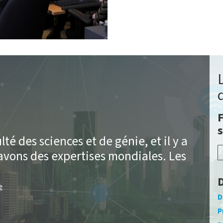
F
lté des sciences et de génie, et il y a
avons des expertises mondiales. Les
D
e
D
P