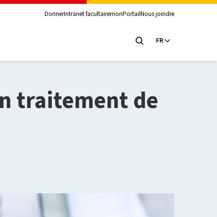
Donner
Intranet facultaire
monPortail
Nous joindre
FR
n traitement de