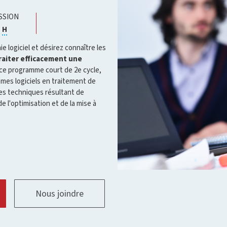
SSION
Cliquer
Cliquer
|
H
pour
pour
ouvrir
ouvrir
 logiciel et désirez connaître les
l'infobulle
l'infobulle
raiter
efficacement une
 ce programme court de 2e cycle,
mes logiciels en traitement de
s techniques résultant de
de l'optimisation et de la mise à
Nous joindre