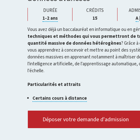
DURÉE
CRÉDITS
ADMI
Cliquer
1-2 ans
15
A
pour
ouvrir
Vous avez déjà un baccalauréat en informatique ou en génie
l'infobulle
techniques et méthodes qui vous permettront de t
quantité massive de données hétérogènes
? Grâce à
vous apprendrez à concevoir et mettre au point des systè
données massives en apprenant notamment à maîtriser de
l'intelligence artificielle, de l'apprentissage automatique, 
l'échelle.
Particularités et attraits
Cliquer
Certains cours à distance
pour
ouvrir
l'infobulle
Déposer votre demande d'admission