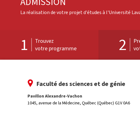
ADMISSION
La réalisation de votre projet d'études à l'Université La
1
2
Trouvez
Pr
votre programme
vo
Faculté des sciences et de génie
Pavillon Alexandre-Vachon
1045, avenue de la Médecine,
Québec (Québec) G1V 0A6