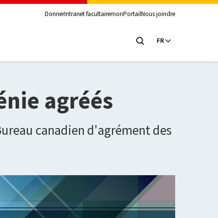
Donner
Intranet facultaire
monPortail
Nous joindre
FR
énie agréés
 Bureau canadien d'agrément des