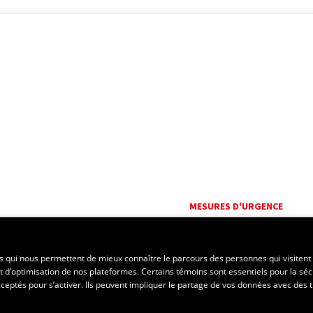
MESURES D'URGENCE
Composer le
418 656-5555
es qui nous permettent de mieux connaître le parcours des personnes qui visitent 
t d’optimisation de nos plateformes. Certains témoins sont essentiels pour la séc
 acceptés pour s’activer. Ils peuvent impliquer le partage de vos données avec des t