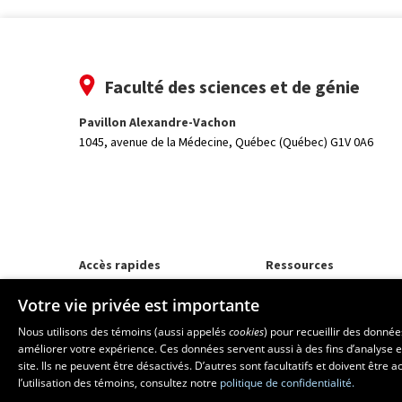
Faculté des sciences et de génie
Pavillon Alexandre-Vachon
1045, avenue de la Médecine,
Québec (Québec) G1V 0A6
Accès rapides
Ressources
Programmes d'études
monPortail
Votre vie privée est importante
Corps professoral
Nos départements et école
Nous utilisons des témoins (aussi appelés
cookies
) pour recueillir des donné
Foire aux questions
améliorer votre expérience. Ces données servent aussi à des fins d’analyse e
site. Ils ne peuvent être désactivés. D’autres sont facultatifs et doivent être
l’utilisation des témoins, consultez notre
politique de confidentialité.