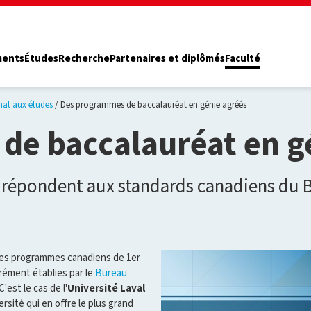
ments
Études
Recherche
Partenaires et diplômés
Faculté
nat aux études
Des programmes de baccalauréat en génie agréés
de baccalauréat en g
e répondent aux standards canadiens du
 les programmes canadiens de 1er
rément établies par le
Bureau
'est le cas de l'
Université Laval
versité qui en offre le plus grand