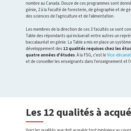
nombre au Canada. Douze de ces programmes sont donnés 
génie, 2 à la Faculté de foresterie, de géographie et de gé
des sciences de l'agriculture et de l'alimentation.
Les membres de la direction de ces 3 facultés se sont conc
Table des répondants qui incluerait entre autres un rep
baccalauréat en génie. La Table a mis en place un système
développement des
12 qualités requises chez les étu
quatre années d'études
. À la FSG, c'est le
Vice-décanat
et de conseiller les enseignants dans l'enseignement et l'
Les 12 qualités à acqué
Voici les qualités que doit acquérir tout ingénieur au cour