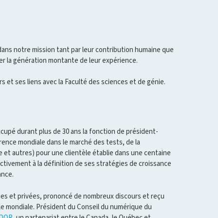
ns notre mission tant par leur contribution humaine que
ier la génération montante de leur expérience.
 et ses liens avec la Faculté des sciences et de génie.
cupé durant plus de 30 ans la fonction de président-
érence mondiale dans le marché des tests, de la
e et autres) pour une clientèle établie dans une centaine
e activement à la définition de ses stratégies de croissance
ance.
ues et privées, prononcé de nombreux discours et reçu
elle mondiale. Président du Conseil du numérique du
QOR
, un partenariat entre le Canada, le Québec et