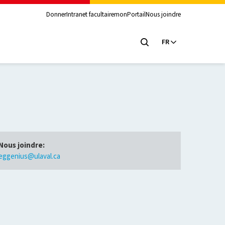
Donner
Intranet facultaire
monPortail
Nous joindre
FR
Nous joindre:
eggenius@ulaval.ca