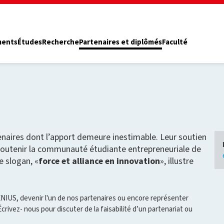
ments
Études
Recherche
Partenaires et diplômés
Faculté
naires dont l’apport demeure inestimable. Leur soutien
 soutenir la communauté étudiante entrepreneuriale de
e slogan, «
force et alliance en innovation
», illustre
NIUS, devenir l'un de nos partenaires ou encore représenter
ivez- nous pour discuter de la faisabilité d’un partenariat ou