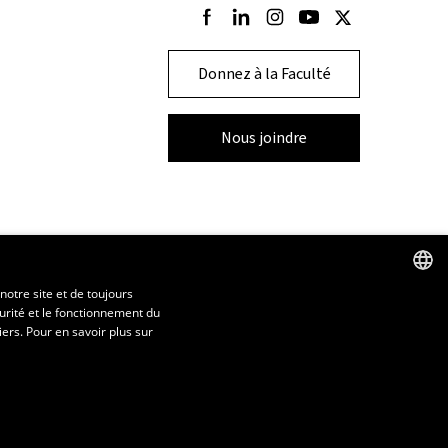
Suivez-nous sur Facebook
Suivez-nous sur LinkedIn
Suivez-nous sur Instagram
Suivez-nous sur Youtu
Suivez-nous sur T
Donnez à la Faculté
Nous joindre
notre site et de toujours
urité et le fonctionnement du
FRENCH
iers. Pour en savoir plus sur
ENGLISH
SPANISH