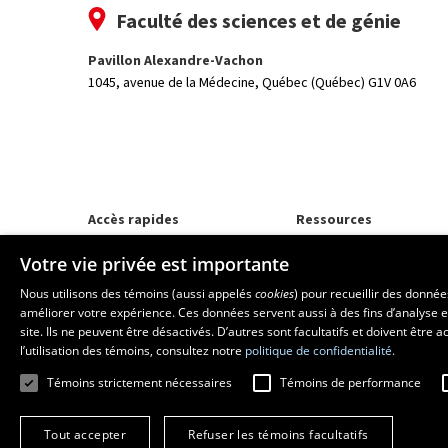
Faculté des sciences et de génie
Pavillon Alexandre-Vachon
1045, avenue de la Médecine,
Québec (Québec) G1V 0A6
Accès rapides
Ressources
Programmes d'études
monPortail
Votre vie privée est importante
Corps professoral
Nos départements et école
Nous utilisons des témoins (aussi appelés
cookies
) pour recueillir des donné
Foire aux questions
améliorer votre expérience. Ces données servent aussi à des fins d’analyse e
site. Ils ne peuvent être désactivés. D’autres sont facultatifs et doivent être
l’utilisation des témoins, consultez notre
politique de confidentialité.
Témoins strictement nécessaires
Témoins de performance
Tout accepter
Refuser les témoins facultatifs