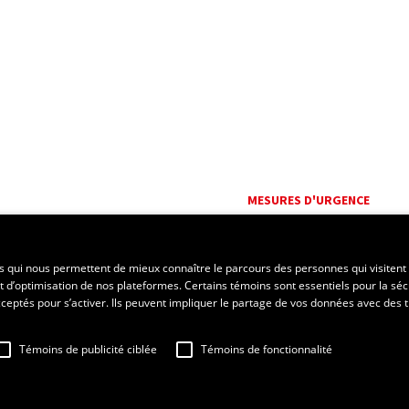
MESURES D'URGENCE
Composer le
418 656-5555
es qui nous permettent de mieux connaître le parcours des personnes qui visitent 
t d’optimisation de nos plateformes. Certains témoins sont essentiels pour la séc
 acceptés pour s’activer. Ils peuvent impliquer le partage de vos données avec des t
Témoins de publicité ciblée
Témoins de fonctionnalité