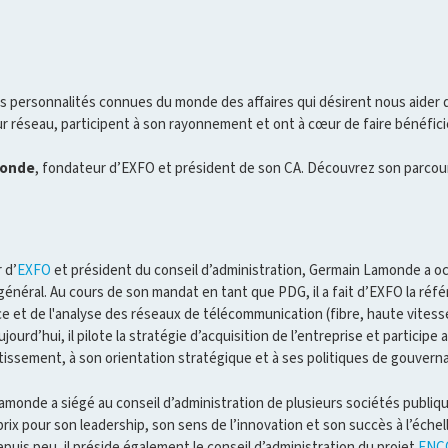
ersonnalités connues du monde des affaires qui désirent nous aider da
ur réseau, participent à son rayonnement et ont à cœur de faire bénéfic
monde
, fondateur d’EXFO et président de son CA. Découvrez son parcours
 d’
EXFO
et président du conseil d’administration, Germain Lamonde a oc
général. Au cours de son mandat en tant que PDG, il a fait d’EXFO la réf
ce et de l'analyse des réseaux de télécommunication (fibre, haute vitess
ujourd’hui, il pilote la stratégie d’acquisition de l’entreprise et particip
tissement, à son orientation stratégique et à ses politiques de gouvern
monde a siégé au conseil d’administration de plusieurs sociétés publiq
prix pour son leadership, son sens de l’innovation et son succès à l’éch
uis peu, il préside également le conseil d’administration du projet
ENC