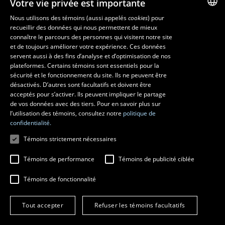
Votre vie privée est importante
Nos départements et école
Foire aux questions
Nous utilisons des témoins (aussi appelés
cookies
) pour
recueillir des données qui nous permettent de mieux
FRENCH
connaître le parcours des personnes qui visitent notre site
Ressources
ENGLISH
et de toujours améliorer votre expérience. Ces données
monPortail
servent aussi à des fins d’analyse et d’optimisation de nos
SPANISH
plateformes. Certains témoins sont essentiels pour la
sécurité et le fonctionnement du site. Ils ne peuvent être
MESURES D'URGENCE
désactivés. D’autres sont facultatifs et doivent être
Composer le
418 656-5555
acceptés pour s’activer. Ils peuvent impliquer le partage
de vos données avec des tiers. Pour en savoir plus sur
l’utilisation des témoins, consultez notre
politique de
confidentialité.
Témoins strictement nécessaires
Témoins de performance
Témoins de publicité ciblée
Témoins de fonctionnalité
© 2026 Université Laval
Tous droits réservés
Tout accepter
Refuser les témoins facultatifs
Conditions générales d'utilisation
Fraude en ligne