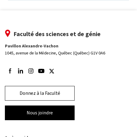
Faculté des sciences et de génie
Pavillon Alexandre-Vachon
1045, avenue de la Médecine,
Québec (Québec) G1V 0A6
Suivez-nous sur Facebook
Suivez-nous sur LinkedIn
Suivez-nous sur Instagram
Suivez-nous sur Youtube
Suivez-nous sur Twitter
Donnez à la Faculté
Nous joindre