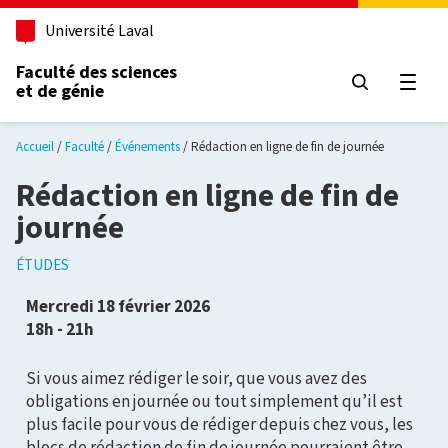
Aller au contenu principal
Université Laval
Faculté des sciences
et de génie
Ouvri
Accueil
Faculté
Événements
Rédaction en ligne de fin de journée
Rédaction en ligne de fin de
journée
ÉTUDES
Mercredi 18 février 2026
18h - 21h
Si vous aimez rédiger le soir, que vous avez des
obligations en journée ou tout simplement qu’il est
plus facile pour vous de rédiger depuis chez vous, les
blocs de rédaction de fin de journée pourraient être