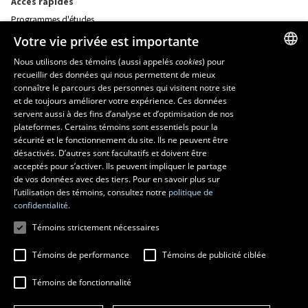
Accès rapides
Programmes d'études
Corps professoral
Votre vie privée est importante
Nos départements et école
Foire aux questions
Nous utilisons des témoins (aussi appelés
cookies
) pour
recueillir des données qui nous permettent de mieux
FRENCH
connaître le parcours des personnes qui visitent notre site
Ressources
ENGLISH
et de toujours améliorer votre expérience. Ces données
monPortail
servent aussi à des fins d’analyse et d’optimisation de nos
SPANISH
plateformes. Certains témoins sont essentiels pour la
sécurité et le fonctionnement du site. Ils ne peuvent être
MESURES D'URGENCE
désactivés. D’autres sont facultatifs et doivent être
Composer le
418 656-5555
acceptés pour s’activer. Ils peuvent impliquer le partage
de vos données avec des tiers. Pour en savoir plus sur
l’utilisation des témoins, consultez notre
politique de
confidentialité.
Témoins strictement nécessaires
Témoins de performance
Témoins de publicité ciblée
Témoins de fonctionnalité
© 2026 Université Laval
Tous droits réservés