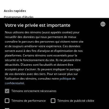
Accès rapides
Programmes d'études
Corps professoral
Votre vie privée est importante
Nos départements et école
Foire aux questions
Nous utilisons des témoins (aussi appelés
cookies
) pour
recueillir des données qui nous permettent de mieux
FRENCH
connaître le parcours des personnes qui visitent notre site
Ressources
ENGLISH
et de toujours améliorer votre expérience. Ces données
monPortail
servent aussi à des fins d’analyse et d’optimisation de nos
SPANISH
plateformes. Certains témoins sont essentiels pour la
sécurité et le fonctionnement du site. Ils ne peuvent être
MESURES D'URGENCE
désactivés. D’autres sont facultatifs et doivent être
Composer le
418 656-5555
acceptés pour s’activer. Ils peuvent impliquer le partage
de vos données avec des tiers. Pour en savoir plus sur
l’utilisation des témoins, consultez notre
politique de
confidentialité.
Témoins strictement nécessaires
Témoins de performance
Témoins de publicité ciblée