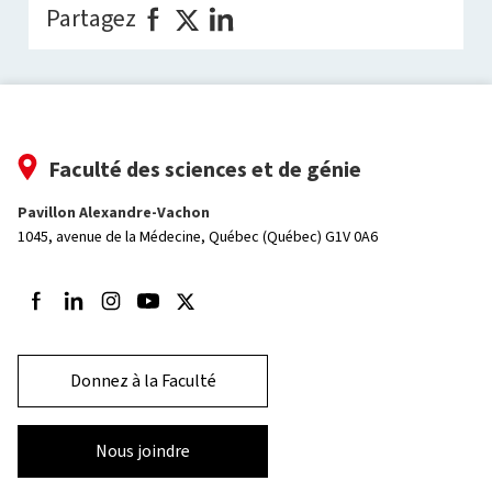
Partagez
Faculté des sciences et de génie
Pavillon Alexandre-Vachon
1045, avenue de la Médecine,
Québec (Québec) G1V 0A6
Suivez-nous sur Facebook
Suivez-nous sur LinkedIn
Suivez-nous sur Instagram
Suivez-nous sur Youtube
Suivez-nous sur Twitter
Donnez à la Faculté
Nous joindre