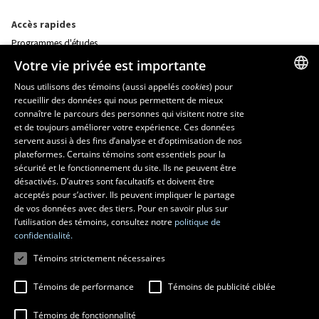
Accès rapides
Programmes d'études
Corps professoral
Votre vie privée est importante
Nos départements et école
Foire aux questions
Nous utilisons des témoins (aussi appelés
cookies
) pour
recueillir des données qui nous permettent de mieux
FRENCH
connaître le parcours des personnes qui visitent notre site
Ressources
ENGLISH
et de toujours améliorer votre expérience. Ces données
monPortail
servent aussi à des fins d’analyse et d’optimisation de nos
SPANISH
plateformes. Certains témoins sont essentiels pour la
sécurité et le fonctionnement du site. Ils ne peuvent être
MESURES D'URGENCE
désactivés. D’autres sont facultatifs et doivent être
Composer le
418 656-5555
acceptés pour s’activer. Ils peuvent impliquer le partage
de vos données avec des tiers. Pour en savoir plus sur
l’utilisation des témoins, consultez notre
politique de
confidentialité.
Témoins strictement nécessaires
Témoins de performance
Témoins de publicité ciblée
Témoins de fonctionnalité