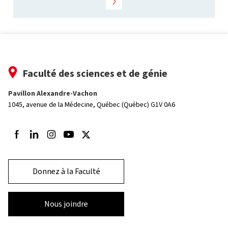
Faculté des sciences et de génie
Pavillon Alexandre-Vachon
1045, avenue de la Médecine,
Québec (Québec) G1V 0A6
Suivez-nous sur Facebook
Suivez-nous sur LinkedIn
Suivez-nous sur Instagram
Suivez-nous sur Youtube
Suivez-nous sur Twitter
Donnez à la Faculté
Nous joindre