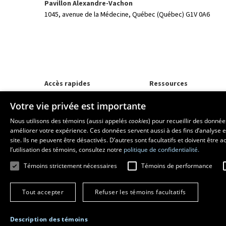
Pavillon Alexandre-Vachon
1045, avenue de la Médecine,
Québec (Québec) G1V 0A6
Accès rapides
Ressources
Programmes d'études
monPortail
Votre vie privée est importante
Corps professoral
Nos départements et école
Nous utilisons des témoins (aussi appelés
cookies
) pour recueillir des donné
Foire aux questions
améliorer votre expérience. Ces données servent aussi à des fins d’analyse e
site. Ils ne peuvent être désactivés. D’autres sont facultatifs et doivent être
l’utilisation des témoins, consultez notre
politique de confidentialité.
Témoins strictement nécessaires
Témoins de performance
Tout accepter
Refuser les témoins facultatifs
Description des témoins
© 2026 Université Laval
Tous droits réservés
Conditions générales d