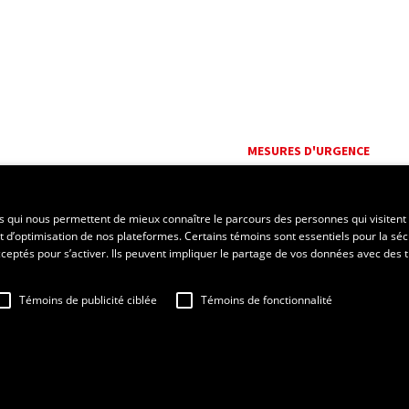
MESURES D'URGENCE
Composer le
418 656-5555
es qui nous permettent de mieux connaître le parcours des personnes qui visitent 
t d’optimisation de nos plateformes. Certains témoins sont essentiels pour la séc
 acceptés pour s’activer. Ils peuvent impliquer le partage de vos données avec des t
Témoins de publicité ciblée
Témoins de fonctionnalité
'utilisation
Fraude en ligne
Confidentialité
Paramétrer les témoins