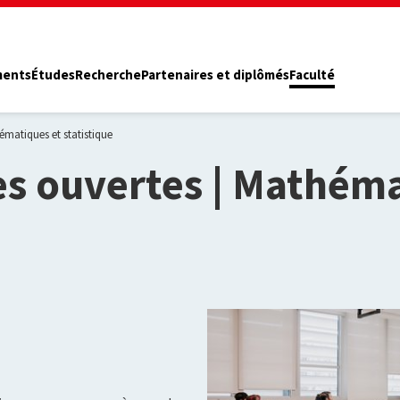
ments
Études
Recherche
Partenaires et diplômés
Faculté
ématiques et statistique
s ouvertes | Mathéma