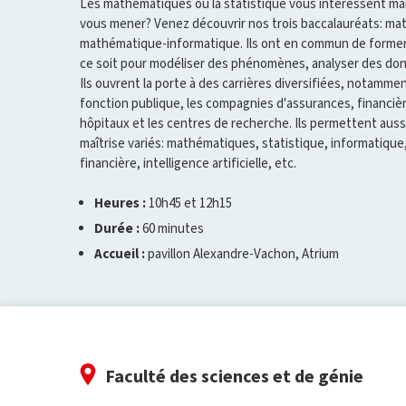
Les mathématiques ou la statistique vous intéressent ma
vous mener? Venez découvrir nos trois baccalauréats: ma
mathématique-informatique. Ils ont en commun de former 
ce soit pour modéliser des phénomènes, analyser des do
Ils ouvrent la porte à des carrières diversifiées, notamm
fonction publique, les compagnies d'assurances, financiè
hôpitaux et les centres de recherche. Ils permettent aus
maîtrise variés: mathématiques, statistique, informatique,
financière, intelligence artificielle, etc.
Heures :
10h45 et 12h15
Durée :
60 minutes
Accueil :
pavillon Alexandre-Vachon, Atrium
Faculté des sciences et de génie