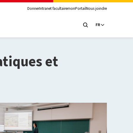
Donner
Intranet facultaire
monPortail
Nous joindre
FR
tiques et