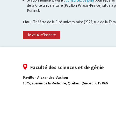
Stationnement payant :
consultez ce plan
pour repérer 
de la Cité universitaire (Pavillon Palasis-Prince) situé à
Koninck
Lieu :
Théâtre de la Cité universitaire (2325, rue de la Te
Je veux m'inscrire
Faculté des sciences et de génie
Pavillon Alexandre-Vachon
1045, avenue de la Médecine,
Québec (Québec) G1V 0A6