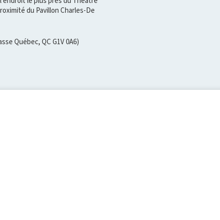
l'endroit le plus près du Théâtre
 proximité du Pavillon Charles-De
rrasse Québec, QC G1V 0A6)