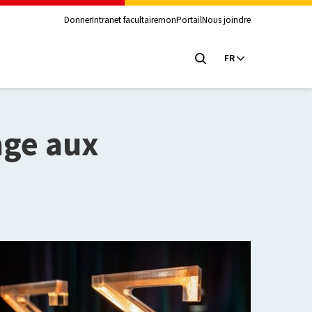
Donner
Intranet facultaire
monPortail
Nous joindre
FR
ge aux