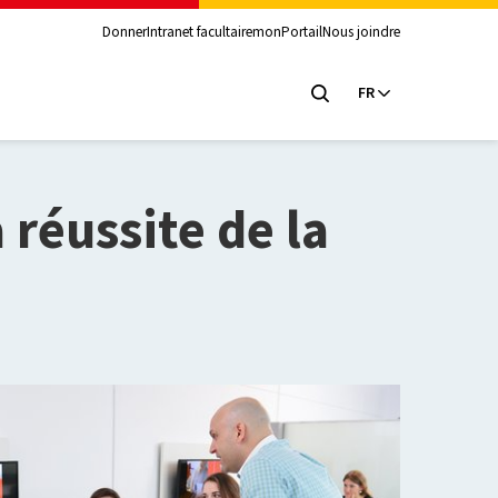
Donner
Intranet facultaire
monPortail
Nous joindre
FR
 réussite de la