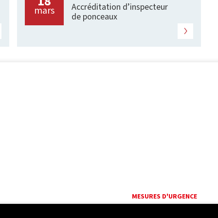
18
Accréditation d’inspecteur
mars
de ponceaux
MESURES D'URGENCE
Composer le
418 656-5555