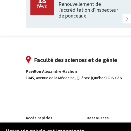
18
Renouvellement de
févr.
l'accréditation d'inspecteur
de ponceaux
Faculté des sciences et de génie
Pavillon Alexandre-Vachon
1045, avenue de la Médecine,
Québec (Québec) G1V 0A6
Accès rapides
Ressources
Programmes d'études
monPortail
Corps professoral