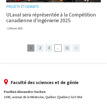
PROJETS ÉTUDIANTS
ULaval sera réprésentée à la Compétition
canadienne d'ingénierie 2025
13 février 2025
...
1
2
3
11
Page
Page
présentement
Page
Page
Page
Page
4
2
affichée
Faculté des sciences et de génie
Pavillon Alexandre-Vachon
1045, avenue de la Médecine,
Québec (Québec) G1V 0A6