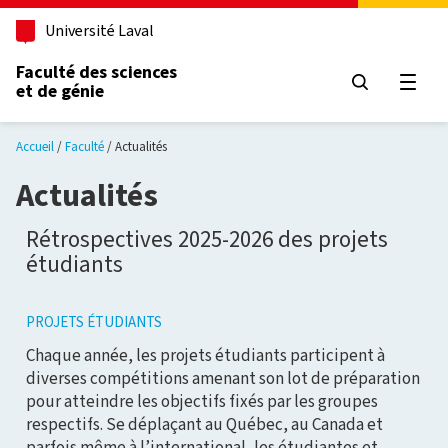
Aller au contenu principal
Université Laval
Faculté des sciences
et de génie
Ouvri
Accueil
Faculté
Actualités
Actualités
Rétrospectives 2025-2026 des projets
étudiants
PROJETS ÉTUDIANTS
Chaque année, les projets étudiants participent à
diverses compétitions amenant son lot de préparation
pour atteindre les objectifs fixés par les groupes
respectifs. Se déplaçant au Québec, au Canada et
parfois même à l’international, les étudiantes et