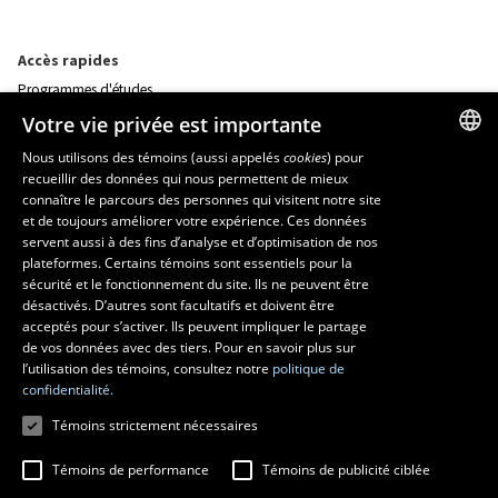
Accès rapides
Programmes d'études
Corps professoral
Votre vie privée est importante
Nos départements et école
Foire aux questions
Nous utilisons des témoins (aussi appelés
cookies
) pour
recueillir des données qui nous permettent de mieux
FRENCH
connaître le parcours des personnes qui visitent notre site
Ressources
ENGLISH
et de toujours améliorer votre expérience. Ces données
monPortail
servent aussi à des fins d’analyse et d’optimisation de nos
SPANISH
plateformes. Certains témoins sont essentiels pour la
sécurité et le fonctionnement du site. Ils ne peuvent être
MESURES D'URGENCE
désactivés. D’autres sont facultatifs et doivent être
Composer le
418 656-5555
acceptés pour s’activer. Ils peuvent impliquer le partage
de vos données avec des tiers. Pour en savoir plus sur
l’utilisation des témoins, consultez notre
politique de
confidentialité.
Témoins strictement nécessaires
Témoins de performance
Témoins de publicité ciblée