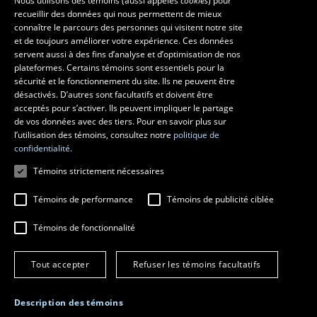
Nous utilisons des témoins (aussi appelés
cookies
) pour
recueillir des données qui nous permettent de mieux
FRENCH
connaître le parcours des personnes qui visitent notre site
Ressources
ENGLISH
et de toujours améliorer votre expérience. Ces données
monPortail
servent aussi à des fins d’analyse et d’optimisation de nos
SPANISH
plateformes. Certains témoins sont essentiels pour la
sécurité et le fonctionnement du site. Ils ne peuvent être
MESURES D'URGENCE
désactivés. D’autres sont facultatifs et doivent être
Composer le
418 656-5555
acceptés pour s’activer. Ils peuvent impliquer le partage
de vos données avec des tiers. Pour en savoir plus sur
l’utilisation des témoins, consultez notre
politique de
confidentialité.
Témoins strictement nécessaires
Témoins de performance
Témoins de publicité ciblée
Témoins de fonctionnalité
© 2026 Université Laval
Tous droits réservés
Tout accepter
Refuser les témoins facultatifs
Conditions générales d'utilisation
Fraude en ligne
Confidentialité
Description des témoins
Paramétrer les témoins