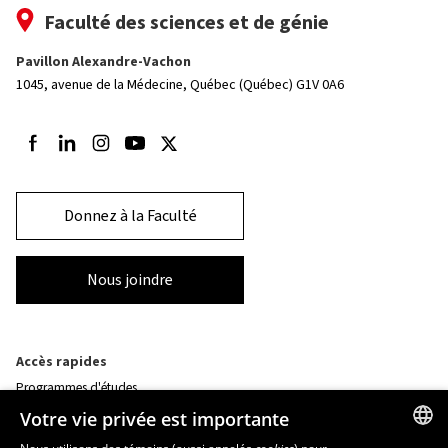
Faculté des sciences et de génie
Pavillon Alexandre-Vachon
1045, avenue de la Médecine,
Québec (Québec) G1V 0A6
Suivez-nous sur Facebook
Suivez-nous sur LinkedIn
Suivez-nous sur Instagram
Suivez-nous sur Youtube
Suivez-nous sur Twitter
Donnez à la Faculté
Nous joindre
Accès rapides
Programmes d'études
Corps professoral
Votre vie privée est importante
Nos départements et école
Foire aux questions