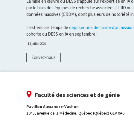
La mise en œuvre du DESS s’appuie sur l’expertise en IA dé
par le biais des équipes de recherche associées à l’IID o
données massives (CRDM), dont plusieurs de notoriété in
Il est encore temps de
déposer une demande d’admission
cohorte du DESS en IA en septembre!
13 juillet 2021
Écrivez-nous
Faculté des sciences et de génie
Pavillon Alexandre-Vachon
1045, avenue de la Médecine,
Québec (Québec) G1V 0A6