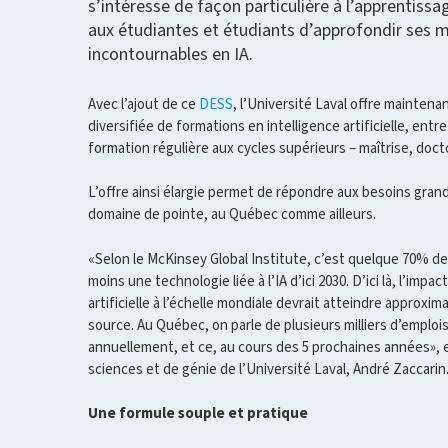
s’intéresse de façon particulière à l’apprentis
aux étudiantes et étudiants d’approfondir ses 
incontournables en IA.
Avec l’ajout de ce
DESS
, l’Université Laval offre mainte
diversifiée de formations en intelligence artificielle, entre
formation régulière aux cycles supérieurs – maîtrise, doc
L’offre ainsi élargie permet de répondre aux besoins gra
domaine de pointe, au Québec comme ailleurs.
«Selon le McKinsey Global Institute, c’est quelque 70% 
moins une technologie liée à l’IA d’ici 2030. D’ici là, l’imp
artificielle à l’échelle mondiale devrait atteindre approx
source. Au Québec, on parle de plusieurs milliers d’emploi
annuellement, et ce, au cours des 5 prochaines années», e
sciences et de génie de l’Université Laval, André Zaccarin
Une formule souple et pratique