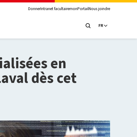
Donner
Intranet facultaire
monPortail
Nous joindre
FR
alisées en
Laval dès cet