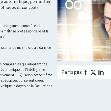
sage automatique, permettant
méthodes et concepts
nant une gamme complète et
 la maîtrise professionnelle et la
torat.
ndissants de main-d’œuvre dans ce
des compagnies qui adopteront au
act économique de l’intelligence
Partagez
imativement 13G$, selon cette même
s spécialisés qui seront créés
xplique le doyen de la Faculté des
.